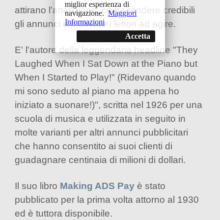
miglior esperienza di
attirano l'attenzione, come rendere credibili
navigazione.
Maggiori
Informazioni
gli annunci e motivare i lettori ad agire.
Accetta
E' l'autore della leggendaria headline "They
Laughed When I Sat Down at the Piano but
When I Started to Play!" (Ridevano quando
mi sono seduto al piano ma appena ho
iniziato a suonare!)", scritta nel 1926 per una
scuola di musica e utilizzata in seguito in
molte varianti per altri annunci pubblicitari
che hanno consentito ai suoi clienti di
guadagnare centinaia di milioni di dollari.
Il suo libro
Making ADS Pay
è stato
pubblicato per la prima volta attorno al 1930
ed è tuttora disponibile.