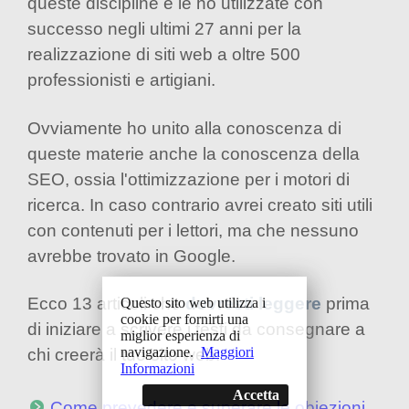
queste discipline e le ho utilizzate con
successo negli ultimi 27 anni per la
realizzazione di siti web a oltre 500
professionisti e artigiani.
Ovviamente ho unito alla conoscenza di
queste materie anche la conoscenza della
SEO, ossia l'ottimizzazione per i motori di
ricerca. In caso contrario avrei creato siti utili
con contenuti per i lettori, ma che nessuno
avrebbe trovato in Google.
Ecco 13 articoli che
dovresti leggere
prima
Questo sito web utilizza i
cookie per fornirti una
di iniziare a scrivere i testi da consegnare a
miglior esperienza di
navigazione.
Maggiori
chi creerà il tuo sito web:
Informazioni
Accetta
Come prevedere e superare le obiezioni